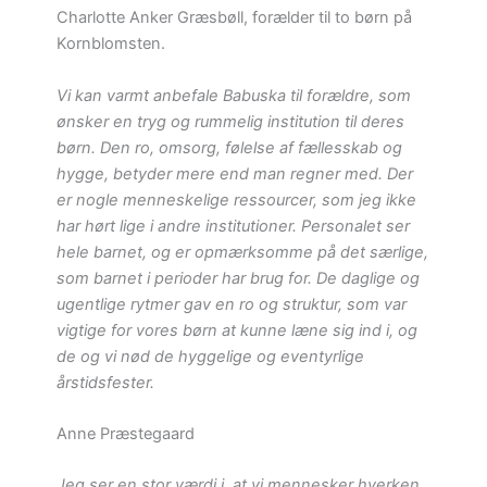
Charlotte Anker Græsbøll, forælder til to børn på
Kornblomsten.
Vi kan varmt anbefale Babuska til forældre, som
ønsker en tryg og rummelig institution til deres
børn. Den ro, omsorg, følelse af fællesskab og
hygge, betyder mere end man regner med. Der
er nogle menneskelige ressourcer, som jeg ikke
har hørt lige i andre institutioner. Personalet ser
hele barnet, og er opmærksomme på det særlige,
som barnet i perioder har brug for. De daglige og
ugentlige rytmer gav en ro og struktur, som var
vigtige for vores børn at kunne læne sig ind i, og
de og vi nød de hyggelige og eventyrlige
årstidsfester.
Anne Præstegaard
Jeg ser en stor værdi i, at vi mennesker hverken